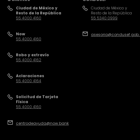
Ciudad de México y
Ciudad de México y
Resto de la República
Resto de la República
55 4000 4160
55 5340 0999
Now
asesoria@condusef.gob
55 4000 4160
Robo y extravío
55 4000 4162
Aclaraciones
55 4000 4164
Solicitud de Tarjeta
Física
55 4000 4160
centrodeayuda@now.bank