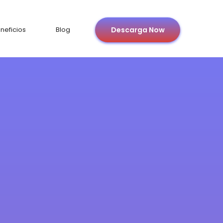
neficios
Blog
Descarga Now