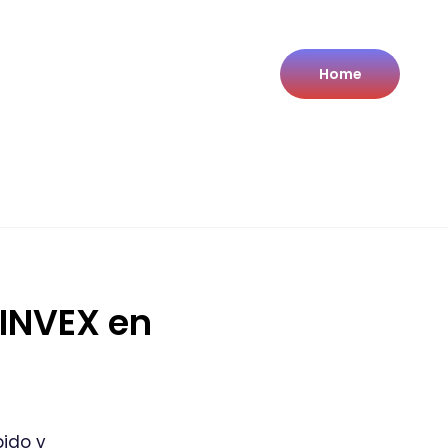
Home
 INVEX en
pido y