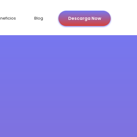
neficios
Blog
Descarga Now