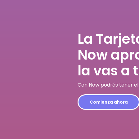
La Tarjet
Now apro
la vas a t
Con Now podrás tener el h
Comienza ahora