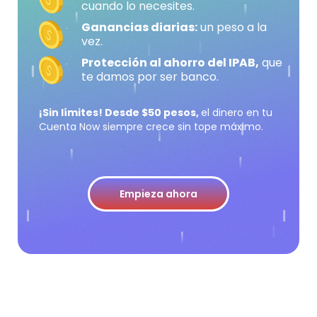
cuando lo necesites.
Ganancias diarias:
un peso a la
vez.
Protección al ahorro del IPAB,
que
te damos por ser banco.
¡Sin límites! Desde $50 pesos,
el dinero en tu
Cuenta Now siempre crece sin tope máximo.
Empieza ahora