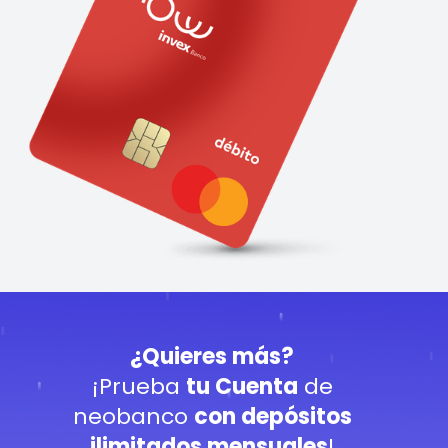
¿Quieres más?
¡Prueba
tu Cuenta
de
neobanco
con depósitos
ilimitados mensuales
!