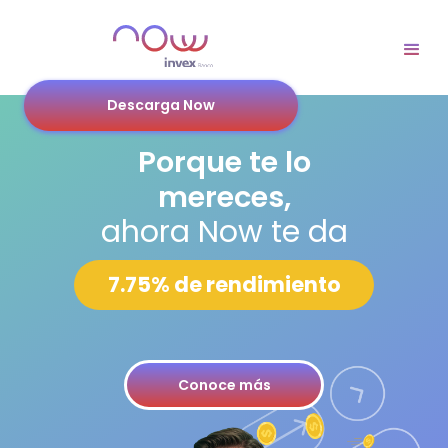
Descarga Now
Porque te lo
mereces,
ahora Now te da
7.75% de rendimiento
Conoce más