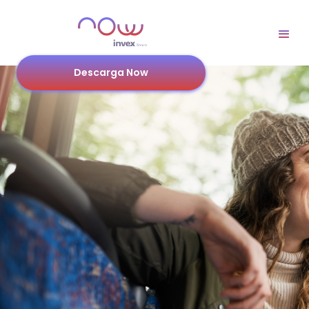
Descarga Now
Por cada 2 viajes, el
tercero
va por nuestra
cuenta