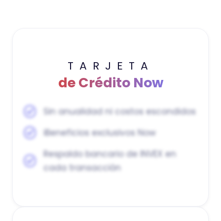
TARJETA
de Crédito Now
Sin anualidad ni costos escondidos
iBeneficios exclusivos Now
Respaldo bancario de INVEX en
cada transacción